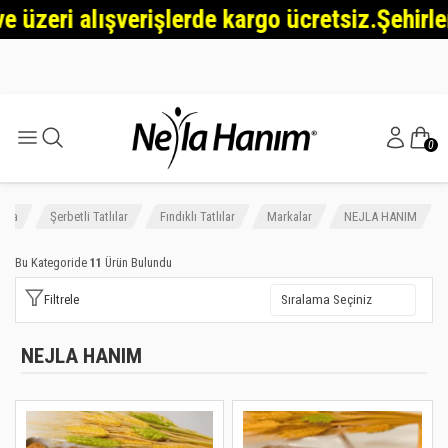
eri alışverişlerde kargo ücretsiz.Şehirlerarası
0
ayfa
Şerbetli Tatlılar
Fındıklı Tatlılar
Markalar
NEJLA HANIM
Bu Kategoride
11
Ürün Bulundu
Filtrele
NEJLA HANIM