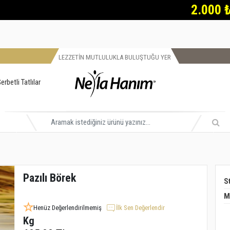
2.000 ₺ ve üz
LEZZETİN MUTLULUKLA BULUŞTUĞU YER
erbetli Tatlılar
Pazılı Börek
S
M
Henüz Değerlendirilmemiş
İlk Sen Değerlendir
Kg