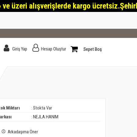
eri alışverişlerde kargo ücretsiz.Şehirlerarası
Giriş Yap
Hesap Oluştur
Sepet Boş
tok Miktarı
Stokta Var
:
arkası
NEJLA HANIM
:
Arkadaşıma Öner