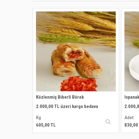
Közlenmiş Biberli Börek
Ispanak
edava
2.000,00 TL üzeri kargo bedava
2.000,0
Kg
Adet
605,00 TL
830,00