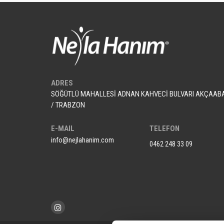
ADRES
SÖĞÜTLÜ MAHALLESİ ADNAN KAHVECİ BULVARI AKÇAAB
/ TRABZON
E-MAIL
TELEFON
info@nejlahanim.com
0462 248 33 09