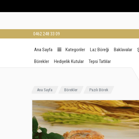
0462 248 33 09
Ana Sayfa
Kategoriler
Laz Böreği
Baklavalar
Ş
Börekler
Hediyelik Kutular
Tepsi Tatlılar
Ana Sayfa
Börekler
Pazılı Börek