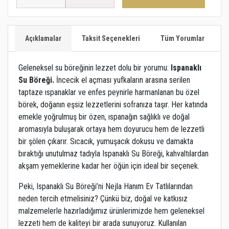
Açıklamalar
Taksit Seçenekleri
Tüm Yorumlar
Geleneksel su böreğinin lezzet dolu bir yorumu:
Ispanaklı
Su Böreği.
İncecik el açması yufkaların arasına serilen
taptaze ıspanaklar ve enfes peynirle harmanlanan bu özel
börek, doğanın eşsiz lezzetlerini sofranıza taşır. Her katında
emekle yoğrulmuş bir özen, ıspanağın sağlıklı ve doğal
aromasıyla buluşarak ortaya hem doyurucu hem de lezzetli
bir şölen çıkarır. Sıcacık, yumuşacık dokusu ve damakta
bıraktığı unutulmaz tadıyla Ispanaklı Su Böreği, kahvaltılardan
akşam yemeklerine kadar her öğün için ideal bir seçenek.
Peki, Ispanaklı Su Böreği’ni Nejla Hanım Ev Tatlılarından
neden tercih etmelisiniz? Çünkü biz, doğal ve katkısız
malzemelerle hazırladığımız ürünlerimizde hem geleneksel
lezzeti hem de kaliteyi bir arada sunuyoruz. Kullanılan