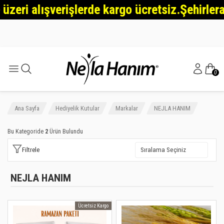
zeri alışverişlerde kargo ücretsiz.Şehirleraras
0
Ana Sayfa
Hediyelik Kutular
Markalar
NEJLA HANIM
Bu Kategoride
2
Ürün Bulundu
Filtrele
NEJLA HANIM
Ücretsiz Kargo